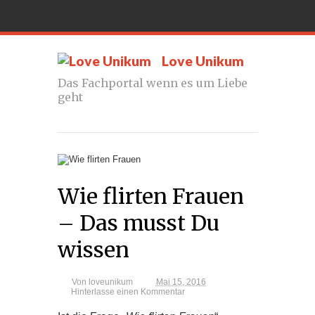
Love Unikum
Das Fachportal wenn es um Liebe
geht
Wie flirten Frauen
– Das musst Du
wissen
Von
loveunikum
Mai 15, 2016
Hinterlasse einen Kommentar