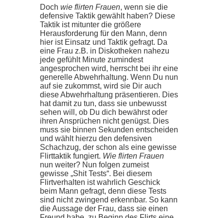
Doch
wie flirten Frauen
, wenn sie die
defensive Taktik gewählt haben? Diese
Taktik ist mitunter die größere
Herausforderung für den Mann, denn
hier ist Einsatz und Taktik gefragt. Da
eine Frau z.B. in Diskotheken nahezu
jede gefühlt Minute zumindest
angesprochen wird, herrscht bei ihr eine
generelle Abwehrhaltung. Wenn Du nun
auf sie zukommst, wird sie Dir auch
diese Abwehrhaltung präsentieren. Dies
hat damit zu tun, dass sie unbewusst
sehen will, ob Du dich bewährst oder
ihren Ansprüchen nicht genügst. Dies
muss sie binnen Sekunden entscheiden
und wählt hierzu den defensiven
Schachzug, der schon als eine gewisse
Flirttaktik fungiert.
Wie flirten Frauen
nun weiter? Nun folgen zumeist
gewisse „Shit Tests“. Bei diesem
Flirtverhalten ist wahrlich Geschick
beim Mann gefragt, denn diese Tests
sind nicht zwingend erkennbar. So kann
die Aussage der Frau, dass sie einen
Freund habe, zu Beginn des Flirts eine