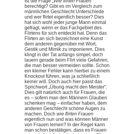
Ist die Frage „
Wie flirten Frauen
“
berechtigt? Gibt es im Vergleich zum
männlichen Geschlecht Unterschiede
und wer flirtet eigentlich besser? Dies
hat sich wohl jeder junge Mann einmal
gefragt, wenn er das Fachgebiet des
Flirtens für sich entdeckt hat. Denn das
Flirten an sich bezeichnet eine Kunst
dem anderen gegenüber mit Wort,
Gestik und Mimik zu imponieren. Dies
klingt in der Tat anfangs simpel, doch
lauern gerade beim Flirt viele Gefahren,
die man besser vermeiden sollte. Schon
ein kleiner Fehler kann hierbei zu einem
Knockout führen, was ja schließlich
keiner will. Doch auch hier passt das
Sprichwort „Übung macht den Meister“.
Dies gilt natürlich auch für Frauen, die
es – sofern man den Männern Glauben
schenken mag – einfacher haben, dem
anderen Geschlecht schöne Augen zu
machen. Doch
wie flirten Frauen
eigentlich nun und was können Männer
von Frauen lernen? In der Regel kann
man schon bestätigen, dass es Frauen