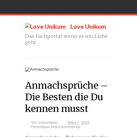
Love Unikum
Das Fachportal wenn es um Liebe
geht
Anmachsprüche –
Die Besten die Du
kennen musst
Von
loveunikum
März 7, 2016
Hinterlasse einen Kommentar