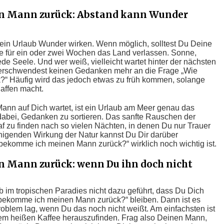
n Mann zurück: Abstand kann Wunder
ein Urlaub Wunder wirken. Wenn möglich, solltest Du Deine
ne für ein oder zwei Wochen das Land verlassen. Sonne,
de Seele. Und wer weiß, vielleicht wartet hinter der nächsten
rschwendest keinen Gedanken mehr an die Frage „Wie
“ Häufig wird das jedoch etwas zu früh kommen, solange
haffen macht.
ann auf Dich wartet, ist ein Urlaub am Meer genau das
t dabei, Gedanken zu sortieren. Das sanfte Rauschen der
af zu finden nach so vielen Nächten, in denen Du nur Trauer
uhigenden Wirkung der Natur kannst Du Dir darüber
 bekomme ich meinen Mann zurück?“ wirklich noch wichtig ist.
 Mann zurück: wenn Du ihn doch nicht
im tropischen Paradies nicht dazu geführt, dass Du Dich
e bekomme ich meinen Mann zurück?“ bleiben. Dann ist es
roblem lag, wenn Du das noch nicht weißt. Am einfachsten ist
nem heißen Kaffee herauszufinden. Frag also Deinen Mann,