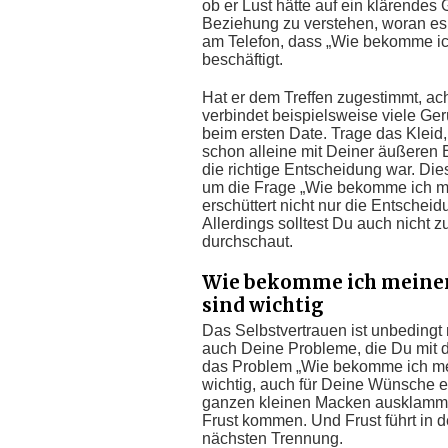
ob er Lust hätte auf ein klärendes 
Beziehung zu verstehen, woran es g
am Telefon, dass „Wie bekomme ich
beschäftigt.
Hat er dem Treffen zugestimmt, ac
verbindet beispielsweise viele Ge
beim ersten Date. Trage das Kleid
schon alleine mit Deiner äußeren 
die richtige Entscheidung war. Dies
um die Frage „Wie bekomme ich m
erschüttert nicht nur die Entschei
Allerdings solltest Du auch nicht z
durchschaut.
Wie bekomme ich meinen
sind wichtig
Das Selbstvertrauen ist unbedingt
auch Deine Probleme, die Du mit 
das Problem „Wie bekomme ich mein
wichtig, auch für Deine Wünsche 
ganzen kleinen Macken ausklammer
Frust kommen. Und Frust führt in d
nächsten Trennung.