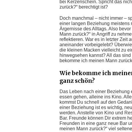
bei Kerzenschein. Spricht das nic
zurück?“ berechtigt ist?
Doch manchmal – nicht immer – spi
einer langen Beziehung meistens n
Ärgernisse des Alltags. Also bevo
Mann zurück?“ in Angriff zu nehmen
reflektieren. War es in letzter Zei
aneinander vorbeigelebt? Überwie
die kleinen Macken vielleicht zu 
hinwegsehen kannst? All das sind F
bekomme ich meinen Mann zurück?“
Wie bekomme ich meinen 
ganz schön?
Das Leben nach einer Beziehung er
essen gehen, alleine ins Kino. All
kommst Du schnell auf den Geda
einer Beziehung ist es wichtig, n
werden. Anstelle von Kino und Re
Bar. Freunde können Dir extrem h
Freunden in eine ganz neue Bar u
meinen Mann zurück?“ viel seltener