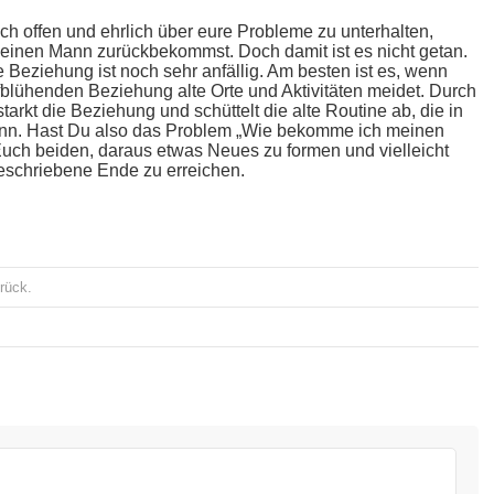
ch offen und ehrlich über eure Probleme zu unterhalten,
Deinen Mann zurückbekommst. Doch damit ist es nicht getan.
e Beziehung ist noch sehr anfällig. Am besten ist es, wenn
fblühenden Beziehung alte Orte und Aktivitäten meidet. Durch
rkt die Beziehung und schüttelt die alte Routine ab, die in
ann. Hast Du also das Problem „Wie bekomme ich meinen
 Euch beiden, daraus etwas Neues zu formen und vielleicht
eschriebene Ende zu erreichen.
rück
.