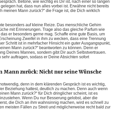
Gespräch. Betone, wie wichtig es Dir ist, nach einer so langen
elegen hat, dass nun alles vorbei ist. Erwähne nicht bereits
 meinen Mann zurück?“ die Frage ist, die Dich wirklich
hte besonders auf kleine Reize. Das menschliche Gehirn
rüche mit Erinnerungen. Trage also das gleiche Parfum wie
, das er besonders gerne mag. Schaffe eine gute Basis, um
Erscheinung Zweifel in ihm zu wecken, dass eine Trennung
er Schritt ist in mehrfacher Hinsicht ein guter Ausgangspunkt,
einen Mann zurück?“ beantworten zu können. Denn er
dung Deines Mannes, sondern gibt Dir auch Selbstvertrauen.
u sehr auftragen, sodass er Deine Absichten sofort
 Mann zurück: Nicht nur seine Wünsche
 notwendig, denn in dem klärenden Gespräch ist es wichtig,
der Beziehung hattest, deutlich zu machen. Denn auch wenn
en Mann zurück?“ für Dich dringlicher scheint, ist es
einzustehen. Wenn Du nur Besserung gelobst, aber die
st, die Dich an ihm wahnsinnig machen, wird es schnell zu
en meisten Fällen zu Streit und möglicherweise recht bald zur