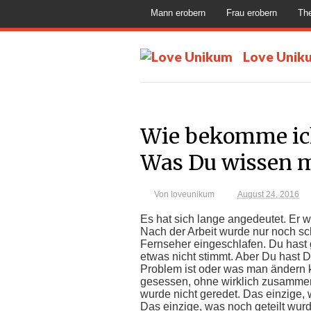
Mann erobern
Frau erobern
Th
Love Unik
Wie bekomme ic
Was Du wissen 
Von
loveunikum
August 24, 2016
Es hat sich lange angedeutet. Er wa
Nach der Arbeit wurde nur noch s
Fernseher eingeschlafen. Du hast 
etwas nicht stimmt. Aber Du hast 
Problem ist oder was man ändern k
gesessen, ohne wirklich zusammen 
wurde nicht geredet. Das einzige
Das einzige, was noch geteilt wurd