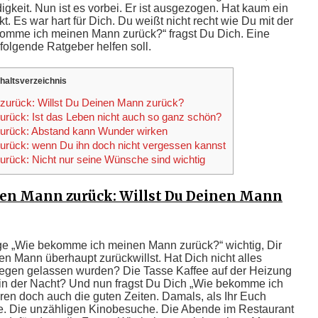
gkeit. Nun ist es vorbei. Er ist ausgezogen. Hat kaum ein
t. Es war hart für Dich. Du weißt nicht recht wie Du mit der
komme ich meinen Mann zurück?“ fragst Du Dich. Eine
 folgende Ratgeber helfen soll.
nhaltsverzeichnis
urück: Willst Du Deinen Mann zurück?
ück: Ist das Leben nicht auch so ganz schön?
urück: Abstand kann Wunder wirken
rück: wenn Du ihn doch nicht vergessen kannst
ück: Nicht nur seine Wünsche sind wichtig
n Mann zurück: Willst Du Deinen Mann
age „Wie bekomme ich meinen Mann zurück?“ wichtig, Dir
n Mann überhaupt zurückwillst. Hat Dich nicht alles
liegen gelassen wurden? Die Tasse Kaffee auf der Heizung
n der Nacht? Und nun fragst Du Dich „Wie bekomme ich
en doch auch die guten Zeiten. Damals, als Ihr Euch
te. Die unzähligen Kinobesuche. Die Abende im Restaurant