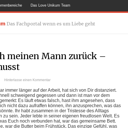
emenbereiche
Das Love Unikum Team
um
Das Fachportal wenn es um Liebe geht
h meinen Mann zurück –
musst
Hinterlasse einen Kommentar
r immer länger auf der Arbeit, hat sich von Dir distanziert.
chnell schweigend gegessen und dann ist man vor dem
gemerkt: Es läuft etwas falsch, hast ihm angesehen, dass
Dich nicht dazu aufraffen können, ihn anzusprechen, was das
önnte. Ihr habt zusammen in der Tristesse des Alltags
zu sein. Jeder lebte in seiner eigenen freudlosen Welt. Es
, was Euch noch verbunden hat, war das gemeinsame Bett.
e, war die Butter beim Frühstück. Das einzige Gefühl, was