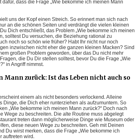
ht dafür, dass die Frage „Wie bekomme ich meinen Mann
elt uns der Kopf einen Streich. So erinnert man sich nach
ur an die schönen Seiten und verdrängt die vielen kleinen
r Du Dich entschließt, das Problem „Wie bekomme ich meinen
, solltest Du versuchen, die Beziehung rational zu
t auch noch so schön wie früher? Habt Ihr nicht nur noch
gen inzwischen nicht eher die ganzen kleinen Macken? Sind
einem großen Problem geworden, über das Du nicht mehr
ragen, die Du Dir stellen solltest, bevor Du die Frage „Wie
 in Angriff nimmst.
Mann zurück: Ist das Leben nicht auch so
scheint einem als nicht besonders verlockend. Alleine
es Dinge, die Dich eher runterziehen als aufzumuntern. So
nken „Wie bekomme ich meinen Mann zurück?“ Doch nach
eue Wege zu beschreiten. Die alte Routine muss abgelegt
staurant treten dann möglicherweise Dinge wie Museum oder
elfen, diese neuen Wege zu beschreiten. Geh mit Deinen
nd Du wirst merken, dass die Frage „Wie bekomme ich
 auftreten wird.