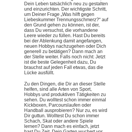
Dein Leben tatsächlich neu zu gestalten
und einzurichten. Der wichtigste Schritt,
um Deiner Frage „Was hilft gegen
Liebeskummer Trennungsschmerz?“ auf
den Grund gehen zu können, ist der,
dass Du versuchst, die vorhandene
Leere wieder zu füllen. Hast Du bereits
bei der Ablenkung damit angefangen,
neuen Hobbys nachzugehen oder Dich
generell zu betätigen? Dann mach an
der Stelle weiter. Falls noch nicht: Jetzt
ist die beste Gelegenheit dazu, Du
brauchst auf jeden Fall etwas, das die
Lücke ausfüllt.
Zu den Dingen, die Dir an dieser Stelle
helfen, sind alle Arten von Sport,
Hobbys und produktiven Tätigkeiten zu
sehen. Du wolltest schon immer einmal
Kickboxen, Parcourslaufen oder
Handball ausprobieren? Nur zu, es wird
Dir guttun. Wolltest Du schon immer
Schach, Skat oder andere Spiele
lernen? Dann mach es einfach, jetzt
hast Du Zeit. Dein Garten wuchert vor