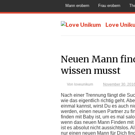
Mann erobern
Frau erobern
Th
Love Unik
Neuen Mann fin
wissen musst
Von
loveunikum
November 30, 201
Nach einer Trennung fängt die Suc
wie das eigentlich richtig geht. Ab
einmal kannst, wirst Du es auch ni
werden, einen neuen Partner zu fi
finden mit Baby ist, um es mal sa
wenn das neuen Mann Finden mit B
ist es absolut nicht aussichtslos. 
nur einen neuen Mann für Dich fin