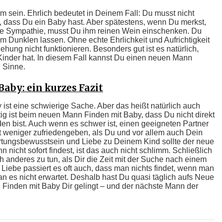
hm sein. Ehrlich bedeutet in Deinem Fall: Du musst nicht
n, dass Du ein Baby hast. Aber spätestens, wenn Du merkst,
ine Sympathie, musst Du ihm reinen Wein einschenken. Du
im Dunklen lassen. Ohne echte Ehrlichkeit und Aufrichtigkeit
iehung nicht funktionieren. Besonders gut ist es natürlich,
nder hat. In diesem Fall kannst Du einen neuen Mann
n Sinne.
aby: ein kurzes Fazit
ist eine schwierige Sache. Aber das heißt natürlich auch
htig ist beim neuen Mann Finden mit Baby, dass Du nicht direkt
den bist. Auch wenn es schwer ist, einen geeigneten Partner
mit weniger zufriedengeben, als Du und vor allem auch Dein
rtungsbewusstsein und Liebe zu Deinem Kind sollte der neue
 nicht sofort findest, ist das auch nicht schlimm. Schließlich
h anderes zu tun, als Dir die Zeit mit der Suche nach einem
r Liebe passiert es oft auch, dass man nichts findet, wenn man
n es nicht erwartet. Deshalb hast Du quasi täglich aufs Neue
Finden mit Baby Dir gelingt – und der nächste Mann der