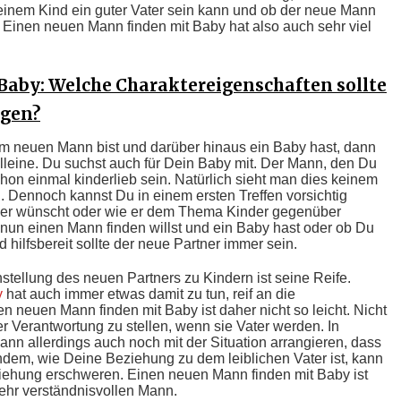
einem Kind ein guter Vater sein kann und ob der neue Mann
. Einen neuen Mann finden mit Baby hat also auch sehr viel
aby: Welche Charaktereigenschaften sollte
ngen?
 neuen Mann bist und darüber hinaus ein Baby hast, dann
 alleine. Du suchst auch für Dein Baby mit. Der Mann, den Du
schon einmal kinderlieb sein. Natürlich sieht man dies keinem
. Dennoch kannst Du in einem ersten Treffen vorsichtig
inder wünscht oder wie er dem Thema Kinder gegenüber
Du nun einen Mann finden willst und ein Baby hast oder ob Du
d hilfsbereit sollte der neue Partner immer sein.
nstellung des neuen Partners zu Kindern ist seine Reife.
y
hat auch immer etwas damit zu tun, reif an die
 neuen Mann finden mit Baby ist daher nicht so leicht. Nicht
er Verantwortung zu stellen, wenn sie Vater werden. In
nn allerdings auch noch mit der Situation arrangieren, dass
chdem, wie Deine Beziehung zu dem leiblichen Vater ist, kann
ziehung erschweren. Einen neuen Mann finden mit Baby ist
ehr verständnisvollen Mann.