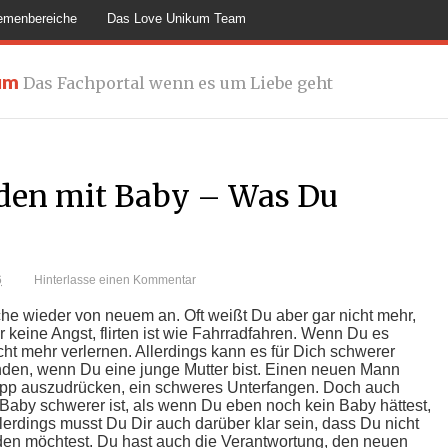
emenbereiche
Das Love Unikum Team
um
Das Fachportal wenn es um Liebe geht
den mit Baby – Was Du
6
Hinterlasse einen Kommentar
he wieder von neuem an. Oft weißt Du aber gar nicht mehr,
er keine Angst, flirten ist wie Fahrradfahren. Wenn Du es
cht mehr verlernen. Allerdings kann es für Dich schwerer
nden, wenn Du eine junge Mutter bist. Einen neuen Mann
lopp auszudrücken, ein schweres Unterfangen. Doch auch
aby schwerer ist, als wenn Du eben noch kein Baby hättest,
Allerdings musst Du Dir auch darüber klar sein, dass Du nicht
den möchtest. Du hast auch die Verantwortung, den neuen