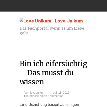
Love Unikum
Das Fachportal wenn es um Liebe
geht
Bin ich eifersüchtig
– Das musst du
wissen
Von
loveunikum
Juli 11, 2016
Hinterlasse einen Kommentar
Eine Beziehung basiert auf einigen